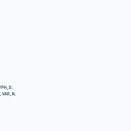
YPH_D
,
W
,
VAR_N
,