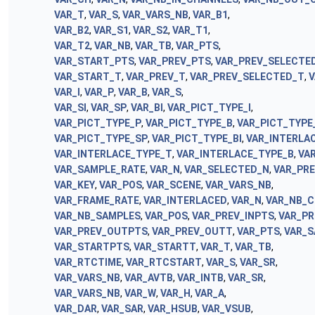
VAR_T
,
VAR_S
,
VAR_VARS_NB
,
VAR_B1
,
VAR_B2
,
VAR_S1
,
VAR_S2
,
VAR_T1
,
VAR_T2
,
VAR_NB
,
VAR_TB
,
VAR_PTS
,
VAR_START_PTS
,
VAR_PREV_PTS
,
VAR_PREV_SELECTE
VAR_START_T
,
VAR_PREV_T
,
VAR_PREV_SELECTED_T
,
V
VAR_I
,
VAR_P
,
VAR_B
,
VAR_S
,
VAR_SI
,
VAR_SP
,
VAR_BI
,
VAR_PICT_TYPE_I
,
VAR_PICT_TYPE_P
,
VAR_PICT_TYPE_B
,
VAR_PICT_TYPE
VAR_PICT_TYPE_SP
,
VAR_PICT_TYPE_BI
,
VAR_INTERLA
VAR_INTERLACE_TYPE_T
,
VAR_INTERLACE_TYPE_B
,
VA
VAR_SAMPLE_RATE
,
VAR_N
,
VAR_SELECTED_N
,
VAR_PR
VAR_KEY
,
VAR_POS
,
VAR_SCENE
,
VAR_VARS_NB
,
VAR_FRAME_RATE
,
VAR_INTERLACED
,
VAR_N
,
VAR_NB_
VAR_NB_SAMPLES
,
VAR_POS
,
VAR_PREV_INPTS
,
VAR_PR
VAR_PREV_OUTPTS
,
VAR_PREV_OUTT
,
VAR_PTS
,
VAR_S
VAR_STARTPTS
,
VAR_STARTT
,
VAR_T
,
VAR_TB
,
VAR_RTCTIME
,
VAR_RTCSTART
,
VAR_S
,
VAR_SR
,
VAR_VARS_NB
,
VAR_AVTB
,
VAR_INTB
,
VAR_SR
,
VAR_VARS_NB
,
VAR_W
,
VAR_H
,
VAR_A
,
VAR_DAR
,
VAR_SAR
,
VAR_HSUB
,
VAR_VSUB
,