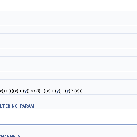
)) / ((((x) + (
y
)) << 8) - ((x) + (
y
)) - (
y
) * (x)))
ILTERING_PARAM
CHANNELS
,