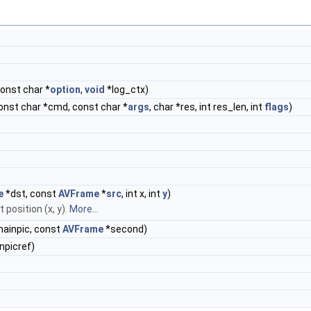
const char *
option
,
void
*log_ctx)
onst char *cmd, const char *
args
, char *res, int res_len, int
flags
)
e
*dst, const
AVFrame
*
src
, int x, int
y
)
 position (x, y).
More...
ainpic, const
AVFrame
*second)
npicref)