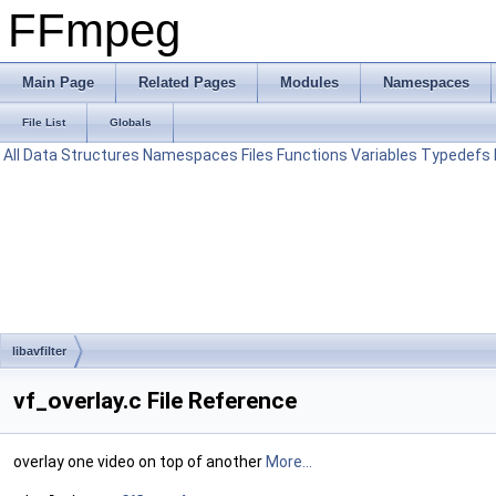
FFmpeg
Main Page
Related Pages
Modules
Namespaces
File List
Globals
All
Data Structures
Namespaces
Files
Functions
Variables
Typedefs
libavfilter
vf_overlay.c File Reference
overlay one video on top of another
More...