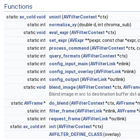
Functions
static
av_cold
void
uninit
(
AVFilterContext
*ctx)
static int
normalize_xy
(double d, int chroma_sub)
static
void
eval_expr
(
AVFilterContext
*ctx)
static int
set_expr
(
AVExpr
**pexpr, const char *expr, 
static int
process_command
(
AVFilterContext
*ctx, c
static int
query_formats
(
AVFilterContext
*ctx)
static int
config_input_main
(
AVFilterLink
*inlink)
static int
config_input_overlay
(
AVFilterLink
*inlink)
static int
config_output
(
AVFilterLink
*outlink)
static
void
blend_image
(
AVFilterContext
*ctx,
AVFram
Blend image in src to destination buffer dst at
static
AVFrame
*
do_blend
(
AVFilterContext
*ctx,
AVFrame
*m
static int
filter_frame
(
AVFilterLink
*inlink,
AVFrame
*i
static int
request_frame
(
AVFilterLink
*outlink)
static
av_cold
int
init
(
AVFilterContext
*ctx)
AVFILTER_DEFINE_CLASS
(overlay)