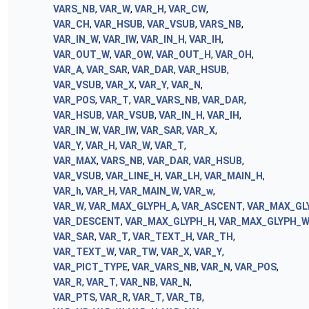
VARS_NB
,
VAR_W
,
VAR_H
,
VAR_CW
,
VAR_CH
,
VAR_HSUB
,
VAR_VSUB
,
VARS_NB
,
VAR_IN_W
,
VAR_IW
,
VAR_IN_H
,
VAR_IH
,
VAR_OUT_W
,
VAR_OW
,
VAR_OUT_H
,
VAR_OH
,
VAR_A
,
VAR_SAR
,
VAR_DAR
,
VAR_HSUB
,
VAR_VSUB
,
VAR_X
,
VAR_Y
,
VAR_N
,
VAR_POS
,
VAR_T
,
VAR_VARS_NB
,
VAR_DAR
,
VAR_HSUB
,
VAR_VSUB
,
VAR_IN_H
,
VAR_IH
,
VAR_IN_W
,
VAR_IW
,
VAR_SAR
,
VAR_X
,
VAR_Y
,
VAR_H
,
VAR_W
,
VAR_T
,
VAR_MAX
,
VARS_NB
,
VAR_DAR
,
VAR_HSUB
,
VAR_VSUB
,
VAR_LINE_H
,
VAR_LH
,
VAR_MAIN_H
,
VAR_h
,
VAR_H
,
VAR_MAIN_W
,
VAR_w
,
VAR_W
,
VAR_MAX_GLYPH_A
,
VAR_ASCENT
,
VAR_MAX_GL
VAR_DESCENT
,
VAR_MAX_GLYPH_H
,
VAR_MAX_GLYPH_
VAR_SAR
,
VAR_T
,
VAR_TEXT_H
,
VAR_TH
,
VAR_TEXT_W
,
VAR_TW
,
VAR_X
,
VAR_Y
,
VAR_PICT_TYPE
,
VAR_VARS_NB
,
VAR_N
,
VAR_POS
,
VAR_R
,
VAR_T
,
VAR_NB
,
VAR_N
,
VAR_PTS
,
VAR_R
,
VAR_T
,
VAR_TB
,