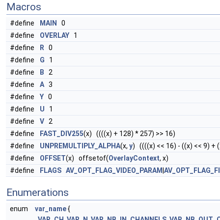
Macros
#define
MAIN
0
#define
OVERLAY
1
#define
R
0
#define
G
1
#define
B
2
#define
A
3
#define
Y
0
#define
U
1
#define
V
2
#define
FAST_DIV255
(x) ((((x) + 128) * 257) >> 16)
#define
UNPREMULTIPLY_ALPHA
(x,
y
) ((((x) << 16) - ((x) << 9) + (x
#define
OFFSET
(x) offsetof(
OverlayContext
, x)
#define
FLAGS
AV_OPT_FLAG_VIDEO_PARAM
|
AV_OPT_FLAG_F
Enumerations
enum
var_name
{
VAR_CH
,
VAR_N
,
VAR_NB_IN_CHANNELS
,
VAR_NB_OUT_