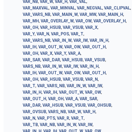
VAR_NB
,
VAR_W
,
VAR_H
,
VAR_VAL
,
VAR_MAXVAL
,
VAR_MINVAL
,
VAR_NEGVAL
,
VAR_CLIPVAL
,
VAR_VARS_NB
,
VAR_MAIN_W
,
VAR_MW
,
VAR_MAIN_H
,
VAR_MH
,
VAR_OVERLAY_W
,
VAR_OW
,
VAR_OVERLAY_H
,
VAR_OH
,
VAR_HSUB
,
VAR_VSUB
,
VAR_X
,
VAR_Y
,
VAR_N
,
VAR_POS
,
VAR_T
,
VAR_VARS_NB
,
VAR_IN_W
,
VAR_IW
,
VAR_IN_H
,
VAR_IH
,
VAR_OUT_W
,
VAR_OW
,
VAR_OUT_H
,
VAR_OH
,
VAR_X
,
VAR_Y
,
VAR_A
,
VAR_SAR
,
VAR_DAR
,
VAR_HSUB
,
VAR_VSUB
,
VARS_NB
,
VAR_IN_W
,
VAR_IW
,
VAR_IN_H
,
VAR_IH
,
VAR_OUT_W
,
VAR_OW
,
VAR_OUT_H
,
VAR_OH
,
VAR_HSUB
,
VAR_VSUB
,
VAR_N
,
VAR_T
,
VAR_VARS_NB
,
VAR_IN_W
,
VAR_IW
,
VAR_IN_H
,
VAR_IH
,
VAR_OUT_W
,
VAR_OW
,
VAR_OUT_H
,
VAR_OH
,
VAR_A
,
VAR_SAR
,
VAR_DAR
,
VAR_HSUB
,
VAR_VSUB
,
VAR_OHSUB
,
VAR_OVSUB
,
VARS_NB
,
VAR_W
,
VAR_H
,
VAR_N
,
VAR_PTS
,
VAR_R
,
VAR_T
,
VAR_TB
,
VAR_NB
,
VAR_IN_W
,
VAR_IW
,
VAR_IN_H
,
VAR_IH
,
VAR_OUT_W
,
VAR_OW
,