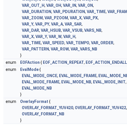
VAR_OUT_H
,
VAR_OH
,
VAR_IN
,
VAR_ON
,
VAR_DURATION
,
VAR_PDURATION
,
VAR_TIME
,
VAR_FRA
VAR_ZOOM
,
VAR_PZOOM
,
VAR_X
,
VAR_PX
,
VAR_Y
,
VAR_PY
,
VAR_A
,
VAR_SAR
,
VAR_DAR
,
VAR_HSUB
,
VAR_VSUB
,
VARS_NB
,
VAR_X
,
VAR_Y
,
VAR_W
,
VAR_H
,
VAR_TIME
,
VAR_SPEED
,
VAR_TEMPO
,
VAR_ORDER
,
VAR_PATTERN
,
VAR_ROW
,
VAR_VARS_NB
}
enum
EOFAction
{
EOF_ACTION_REPEAT
,
EOF_ACTION_ENDALL
enum
EvalMode
{
EVAL_MODE_ONCE
,
EVAL_MODE_FRAME
,
EVAL_MODE_N
EVAL_MODE_FRAME
,
EVAL_MODE_NB
,
EVAL_MODE_INIT
EVAL_MODE_NB
}
enum
OverlayFormat
{
OVERLAY_FORMAT_YUV420
,
OVERLAY_FORMAT_YUV422
OVERLAY_FORMAT_NB
}