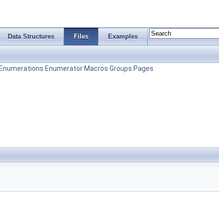
Data Structures
Files
Examples
Enumerations
Enumerator
Macros
Groups
Pages