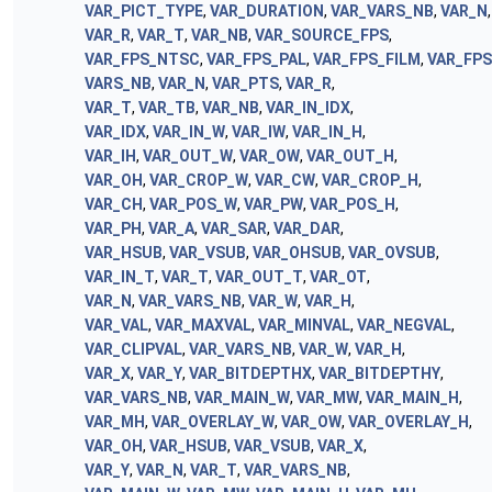
VAR_PICT_TYPE
,
VAR_DURATION
,
VAR_VARS_NB
,
VAR_N
,
VAR_R
,
VAR_T
,
VAR_NB
,
VAR_SOURCE_FPS
,
VAR_FPS_NTSC
,
VAR_FPS_PAL
,
VAR_FPS_FILM
,
VAR_FP
VARS_NB
,
VAR_N
,
VAR_PTS
,
VAR_R
,
VAR_T
,
VAR_TB
,
VAR_NB
,
VAR_IN_IDX
,
VAR_IDX
,
VAR_IN_W
,
VAR_IW
,
VAR_IN_H
,
VAR_IH
,
VAR_OUT_W
,
VAR_OW
,
VAR_OUT_H
,
VAR_OH
,
VAR_CROP_W
,
VAR_CW
,
VAR_CROP_H
,
VAR_CH
,
VAR_POS_W
,
VAR_PW
,
VAR_POS_H
,
VAR_PH
,
VAR_A
,
VAR_SAR
,
VAR_DAR
,
VAR_HSUB
,
VAR_VSUB
,
VAR_OHSUB
,
VAR_OVSUB
,
VAR_IN_T
,
VAR_T
,
VAR_OUT_T
,
VAR_OT
,
VAR_N
,
VAR_VARS_NB
,
VAR_W
,
VAR_H
,
VAR_VAL
,
VAR_MAXVAL
,
VAR_MINVAL
,
VAR_NEGVAL
,
VAR_CLIPVAL
,
VAR_VARS_NB
,
VAR_W
,
VAR_H
,
VAR_X
,
VAR_Y
,
VAR_BITDEPTHX
,
VAR_BITDEPTHY
,
VAR_VARS_NB
,
VAR_MAIN_W
,
VAR_MW
,
VAR_MAIN_H
,
VAR_MH
,
VAR_OVERLAY_W
,
VAR_OW
,
VAR_OVERLAY_H
,
VAR_OH
,
VAR_HSUB
,
VAR_VSUB
,
VAR_X
,
VAR_Y
,
VAR_N
,
VAR_T
,
VAR_VARS_NB
,