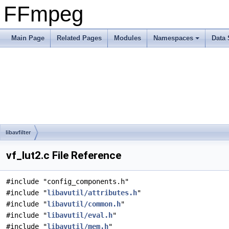
FFmpeg
Main Page
Related Pages
Modules
Namespaces
Data 
libavfilter
vf_lut2.c File Reference
#include "config_components.h"
#include "
libavutil/attributes.h
"
#include "
libavutil/common.h
"
#include "
libavutil/eval.h
"
#include "
libavutil/mem.h
"