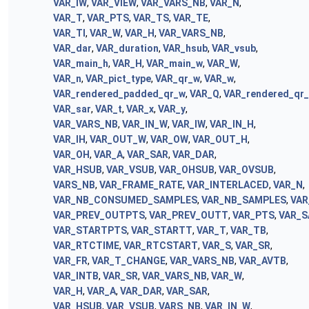
VAR_IW
,
VAR_VIEW
,
VAR_VARS_NB
,
VAR_N
,
VAR_T
,
VAR_PTS
,
VAR_TS
,
VAR_TE
,
VAR_TI
,
VAR_W
,
VAR_H
,
VAR_VARS_NB
,
VAR_dar
,
VAR_duration
,
VAR_hsub
,
VAR_vsub
,
VAR_main_h
,
VAR_H
,
VAR_main_w
,
VAR_W
,
VAR_n
,
VAR_pict_type
,
VAR_qr_w
,
VAR_w
,
VAR_rendered_padded_qr_w
,
VAR_Q
,
VAR_rendered_qr
VAR_sar
,
VAR_t
,
VAR_x
,
VAR_y
,
VAR_VARS_NB
,
VAR_IN_W
,
VAR_IW
,
VAR_IN_H
,
VAR_IH
,
VAR_OUT_W
,
VAR_OW
,
VAR_OUT_H
,
VAR_OH
,
VAR_A
,
VAR_SAR
,
VAR_DAR
,
VAR_HSUB
,
VAR_VSUB
,
VAR_OHSUB
,
VAR_OVSUB
,
VARS_NB
,
VAR_FRAME_RATE
,
VAR_INTERLACED
,
VAR_N
,
VAR_NB_CONSUMED_SAMPLES
,
VAR_NB_SAMPLES
,
VAR
VAR_PREV_OUTPTS
,
VAR_PREV_OUTT
,
VAR_PTS
,
VAR_S
VAR_STARTPTS
,
VAR_STARTT
,
VAR_T
,
VAR_TB
,
VAR_RTCTIME
,
VAR_RTCSTART
,
VAR_S
,
VAR_SR
,
VAR_FR
,
VAR_T_CHANGE
,
VAR_VARS_NB
,
VAR_AVTB
,
VAR_INTB
,
VAR_SR
,
VAR_VARS_NB
,
VAR_W
,
VAR_H
,
VAR_A
,
VAR_DAR
,
VAR_SAR
,
VAR_HSUB
,
VAR_VSUB
,
VARS_NB
,
VAR_IN_W
,