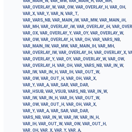
VAR_MAIN_W
,
VAR_MW
,
VAR_MAIN_H
,
VAR_MH
,
VAR_OVERLAY_W
,
VAR_OW
,
VAR_OVERLAY_H
,
VAR_OH
,
VAR_X
,
VAR_Y
,
VAR_N
,
VAR_T
,
VAR_VARS_NB
,
VAR_MAIN_iW
,
VAR_MW
,
VAR_MAIN_iH
,
VAR_MH
,
VAR_OVERLAY_iW
,
VAR_OVERLAY_iH
,
VAR_OVER
VAR_OX
,
VAR_OVERLAY_Y
,
VAR_OY
,
VAR_OVERLAY_W
,
VAR_OW
,
VAR_OVERLAY_H
,
VAR_OH
,
VAR_VARS_NB
,
VAR_MAIN_IW
,
VAR_MW
,
VAR_MAIN_IH
,
VAR_MH
,
VAR_OVERLAY_IW
,
VAR_OVERLAY_IH
,
VAR_OVERLAY_X
,
V
VAR_OVERLAY_Y
,
VAR_OY
,
VAR_OVERLAY_W
,
VAR_OW
,
VAR_OVERLAY_H
,
VAR_OH
,
VAR_VARS_NB
,
VAR_IN_W
,
VAR_IW
,
VAR_IN_H
,
VAR_IH
,
VAR_OUT_W
,
VAR_OW
,
VAR_OUT_H
,
VAR_OH
,
VAR_X
,
VAR_Y
,
VAR_A
,
VAR_SAR
,
VAR_DAR
,
VAR_HSUB
,
VAR_VSUB
,
VARS_NB
,
VAR_IN_W
,
VAR_IW
,
VAR_IN_H
,
VAR_IH
,
VAR_OUT_W
,
VAR_OW
,
VAR_OUT_H
,
VAR_OH
,
VAR_X
,
VAR_Y
,
VAR_A
,
VAR_SAR
,
VAR_DAR
,
VARS_NB
,
VAR_IN_W
,
VAR_IW
,
VAR_IN_H
,
VAR_IH
,
VAR_OUT_W
,
VAR_OW
,
VAR_OUT_H
,
VAR_OH
,
VAR_X
,
VAR_Y
,
VAR_A
,