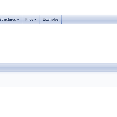
Structures
Files
Examples