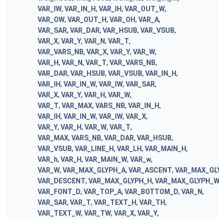
VAR_IW
,
VAR_IN_H
,
VAR_IH
,
VAR_OUT_W
,
VAR_OW
,
VAR_OUT_H
,
VAR_OH
,
VAR_A
,
VAR_SAR
,
VAR_DAR
,
VAR_HSUB
,
VAR_VSUB
,
VAR_X
,
VAR_Y
,
VAR_N
,
VAR_T
,
VAR_VARS_NB
,
VAR_X
,
VAR_Y
,
VAR_W
,
VAR_H
,
VAR_N
,
VAR_T
,
VAR_VARS_NB
,
VAR_DAR
,
VAR_HSUB
,
VAR_VSUB
,
VAR_IN_H
,
VAR_IH
,
VAR_IN_W
,
VAR_IW
,
VAR_SAR
,
VAR_X
,
VAR_Y
,
VAR_H
,
VAR_W
,
VAR_T
,
VAR_MAX
,
VARS_NB
,
VAR_IN_H
,
VAR_IH
,
VAR_IN_W
,
VAR_IW
,
VAR_X
,
VAR_Y
,
VAR_H
,
VAR_W
,
VAR_T
,
VAR_MAX
,
VARS_NB
,
VAR_DAR
,
VAR_HSUB
,
VAR_VSUB
,
VAR_LINE_H
,
VAR_LH
,
VAR_MAIN_H
,
VAR_h
,
VAR_H
,
VAR_MAIN_W
,
VAR_w
,
VAR_W
,
VAR_MAX_GLYPH_A
,
VAR_ASCENT
,
VAR_MAX_GL
VAR_DESCENT
,
VAR_MAX_GLYPH_H
,
VAR_MAX_GLYPH_
VAR_FONT_D
,
VAR_TOP_A
,
VAR_BOTTOM_D
,
VAR_N
,
VAR_SAR
,
VAR_T
,
VAR_TEXT_H
,
VAR_TH
,
VAR_TEXT_W
,
VAR_TW
,
VAR_X
,
VAR_Y
,