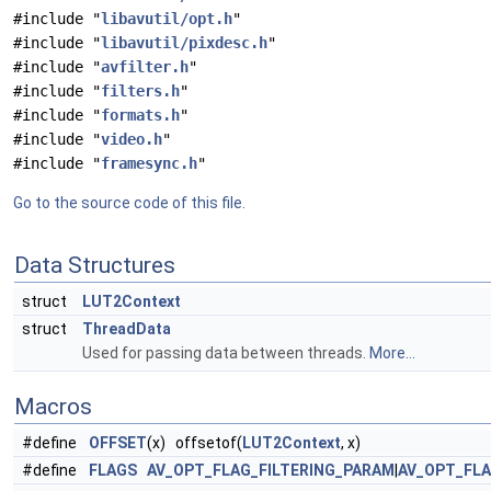
#include "
libavutil/opt.h
"
#include "
libavutil/pixdesc.h
"
#include "
avfilter.h
"
#include "
filters.h
"
#include "
formats.h
"
#include "
video.h
"
#include "
framesync.h
"
Go to the source code of this file.
Data Structures
struct
LUT2Context
struct
ThreadData
Used for passing data between threads.
More...
Macros
#define
OFFSET
(x) offsetof(
LUT2Context
, x)
#define
FLAGS
AV_OPT_FLAG_FILTERING_PARAM
|
AV_OPT_FL