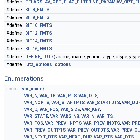
#define
TFLAGS
AV_OPT_FLAG_FILTERING_PARAM
|
AV_OPT_F
#define
BIT8_FMTS
#define
BIT9_FMTS
#define
BIT10_FMTS
#define
BIT12_FMTS
#define
BIT14_FMTS
#define
BIT16_FMTS
#define
DEFINE_LUT2
(zname, xname, yname, ztype, xtype, ytype, z
#define
lut2_options
options
Enumerations
enum
var_name
{
VAR_N
,
VAR_TB
,
VAR_PTS
,
VAR_DTS
,
VAR_NOPTS
,
VAR_STARTPTS
,
VAR_STARTDTS
,
VAR_DU
VAR_D
,
VAR_POS
,
VAR_SIZE
,
VAR_KEY
,
VAR_STATE
,
VAR_VARS_NB
,
VAR_N
,
VAR_TS
,
VAR_POS
,
VAR_PREV_INPTS
,
VAR_PREV_INDTS
,
VAR_PR
VAR_PREV_OUTPTS
,
VAR_PREV_OUTDTS
,
VAR_PREV_O
VAR_NEXT_DTS
,
VAR_NEXT_DUR
,
VAR_PTS
,
VAR_DTS
,