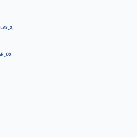
LAY_X
,
AR_OX
,