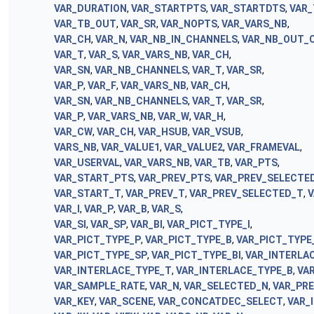
VAR_DURATION
,
VAR_STARTPTS
,
VAR_STARTDTS
,
VAR_
VAR_TB_OUT
,
VAR_SR
,
VAR_NOPTS
,
VAR_VARS_NB
,
VAR_CH
,
VAR_N
,
VAR_NB_IN_CHANNELS
,
VAR_NB_OUT_
VAR_T
,
VAR_S
,
VAR_VARS_NB
,
VAR_CH
,
VAR_SN
,
VAR_NB_CHANNELS
,
VAR_T
,
VAR_SR
,
VAR_P
,
VAR_F
,
VAR_VARS_NB
,
VAR_CH
,
VAR_SN
,
VAR_NB_CHANNELS
,
VAR_T
,
VAR_SR
,
VAR_P
,
VAR_VARS_NB
,
VAR_W
,
VAR_H
,
VAR_CW
,
VAR_CH
,
VAR_HSUB
,
VAR_VSUB
,
VARS_NB
,
VAR_VALUE1
,
VAR_VALUE2
,
VAR_FRAMEVAL
,
VAR_USERVAL
,
VAR_VARS_NB
,
VAR_TB
,
VAR_PTS
,
VAR_START_PTS
,
VAR_PREV_PTS
,
VAR_PREV_SELECTE
VAR_START_T
,
VAR_PREV_T
,
VAR_PREV_SELECTED_T
,
V
VAR_I
,
VAR_P
,
VAR_B
,
VAR_S
,
VAR_SI
,
VAR_SP
,
VAR_BI
,
VAR_PICT_TYPE_I
,
VAR_PICT_TYPE_P
,
VAR_PICT_TYPE_B
,
VAR_PICT_TYPE
VAR_PICT_TYPE_SP
,
VAR_PICT_TYPE_BI
,
VAR_INTERLA
VAR_INTERLACE_TYPE_T
,
VAR_INTERLACE_TYPE_B
,
VA
VAR_SAMPLE_RATE
,
VAR_N
,
VAR_SELECTED_N
,
VAR_PR
VAR_KEY
,
VAR_SCENE
,
VAR_CONCATDEC_SELECT
,
VAR_