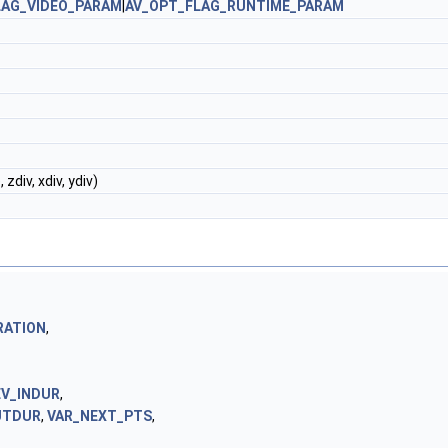
LAG_VIDEO_PARAM
|
AV_OPT_FLAG_RUNTIME_PARAM
div, xdiv, ydiv)
RATION
,
EV_INDUR
,
UTDUR
,
VAR_NEXT_PTS
,